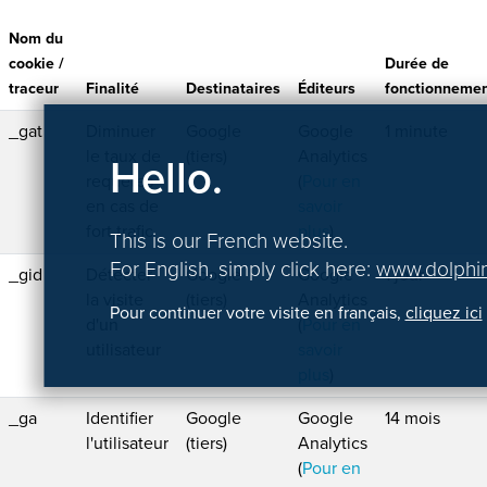
Nom du
cookie /
Durée de
traceur
Finalité
Destinataires
Éditeurs
fonctionneme
_gat
Diminuer
Google
Google
1 minute
le taux de
(tiers)
Analytics
Hello.
requêtes
(
Pour en
en cas de
savoir
fort trafic
plus
)
This is our French website.
For English, simply click here:
www.dolphin
_gid
Détecter
Google
Google
1 jour
la visite
(tiers)
Analytics
Pour continuer votre visite en français,
cliquez ici
d'un
(
Pour en
utilisateur
savoir
plus
)
_ga
Identifier
Google
Google
14 mois
l'utilisateur
(tiers)
Analytics
(
Pour en